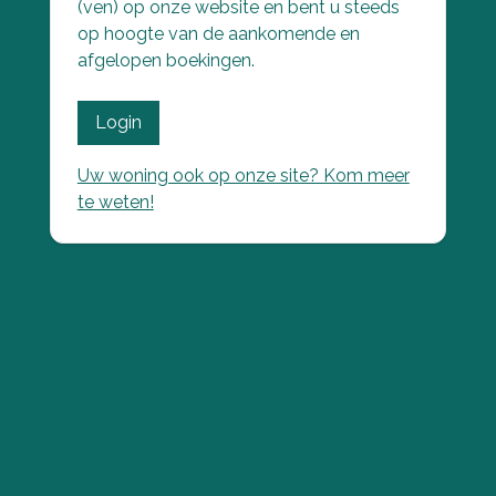
(ven) op onze website en bent u steeds
op hoogte van de aankomende en
afgelopen boekingen.
Login
Uw woning ook op onze site? Kom meer
te weten!